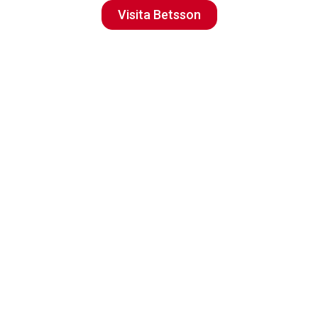
Visita Betsson