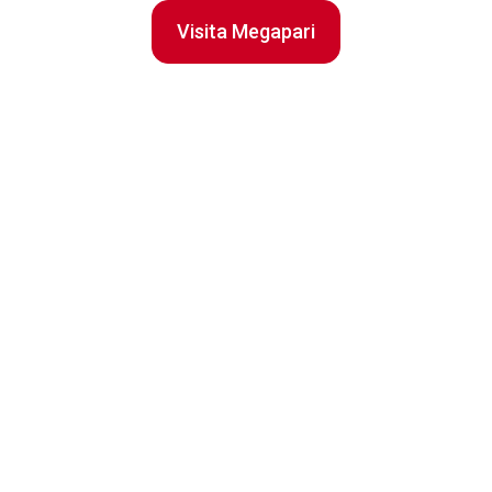
Visita Megapari