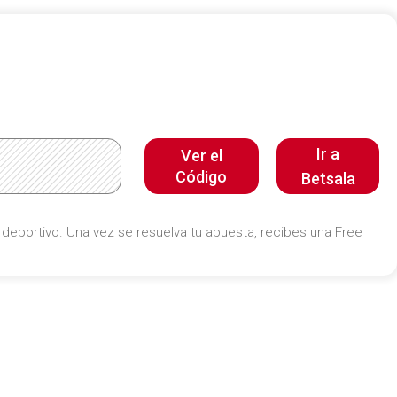
Ir a
Ver el
Código
Betsala
 deportivo. Una vez se resuelva tu apuesta, recibes una Free