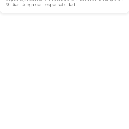
90 días. Juega con responsabilidad.